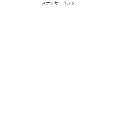
スポンサーリンク