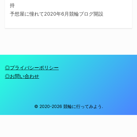
持
予想屋に憧れて2020年6月競輪ブログ開設
◎プライバシーポリシー
◎お問い合わせ
© 2020-2026 競輪に行ってみよう.