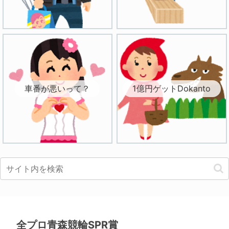
車番が悪いって？
1億円ゲットDokanto
全プロ青森競輪SPR賞