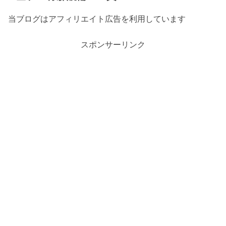
当ブログはアフィリエイト広告を利用しています
スポンサーリンク