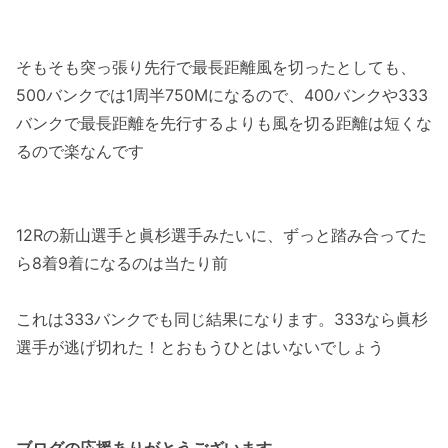
そもそも突っ張り先行で最長距離風を切ったとしても、
500バンクでは1周半750Mになるので、400バンクや333
バンクで最長距離を先行するよりも風を切る距離は短くな
るので楽なんです
12Rの新山選手と眞杉選手みたいに、ずっと踏み合ってた
ら8着9着になるのは当たり前
これは333バンクでも同じ結果になります。333なら眞杉
選手が逃げ切れた！とおもうひとはいないでしょう
ブログの応援ありがとうございます