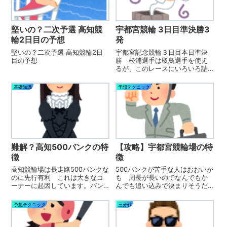
堅いの？二次予選 高知競
宇都宮競輪 3日目準決勝3
輪2日目の予想
発
堅いの？二次予選 高知競輪2日
宇都宮記念競輪３日目本日準決
目の予想
勝 松浦選手は取鳥選手を使え
るが、このレースにいろいろ詰
め込みすぎで難解です
基礎知識
予想テクニック
難解？高知500バンクの特
【攻略】宇都宮競輪場の特
徴
徴
高知競輪場は長走路500バンクな
500バンクが苦手な人はおおいか
のに先行有利 これは大きなコ
も 周長が長いのでなんでもか
ーナーに起因しています。バン
んでも追い込みで決まりそうだ
クの角度カントが24° 29′ 51″と
けど案外逃げ車券もいけます。
日本で一番浅い
タレないように先行すればいい
予想テクニック
三分戦
んじゃない？