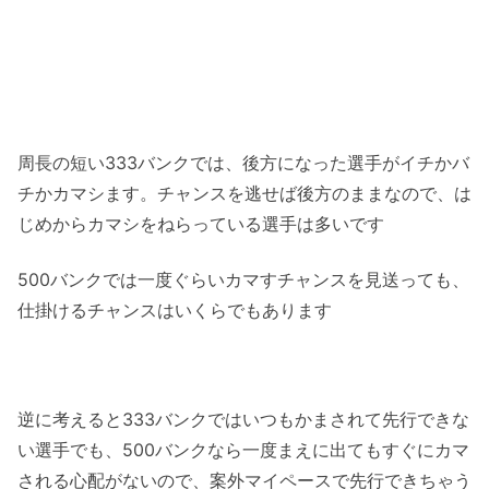
周長の短い333バンクでは、後方になった選手がイチかバ
チかカマシます。チャンスを逃せば後方のままなので、は
じめからカマシをねらっている選手は多いです
500バンクでは一度ぐらいカマすチャンスを見送っても、
仕掛けるチャンスはいくらでもあります
逆に考えると333バンクではいつもかまされて先行できな
い選手でも、500バンクなら一度まえに出てもすぐにカマ
される心配がないので、案外マイペースで先行できちゃう