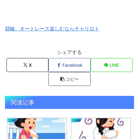
競輪、オートレース楽しむならチャリロト
シェアする
X
Facebook
LINE
コピー
関連記事
三分戦
三分戦