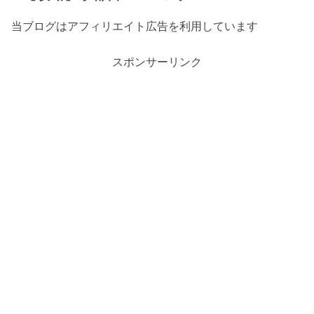
当ブログはアフィリエイト広告を利用しています
スポンサーリンク