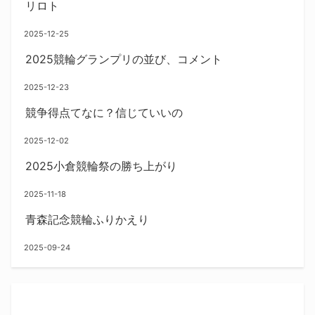
リロト
2025-12-25
2025競輪グランプリの並び、コメント
2025-12-23
競争得点てなに？信じていいの
2025-12-02
2025小倉競輪祭の勝ち上がり
2025-11-18
青森記念競輪ふりかえり
2025-09-24