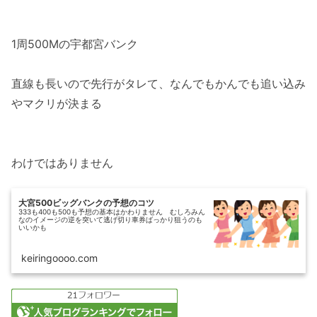
1周500Mの宇都宮バンク
直線も長いので先行がタレて、なんでもかんでも追い込み
やマクリが決まる
わけではありません
大宮500ビッグバンクの予想のコツ
333も400も500も予想の基本はかわりません むしろみん
なのイメージの逆を突いて逃げ切り車券ばっかり狙うのも
いいかも
keiringoooo.com