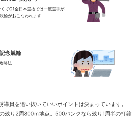
なくてG1全日本選抜では一流選手が
競輪がおこなわれます
宮記念競輪
 攻略法
先頭誘導員を追い抜いていいポイントは決まっています。
の残り2周800ｍ地点。500バンクなら残り1周半の打鐘