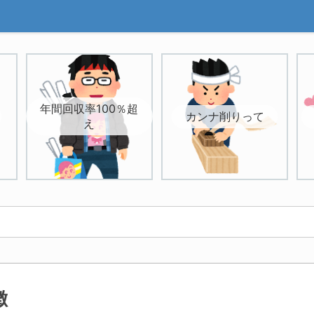
年間回収率100％超
カンナ削りって
え
徴