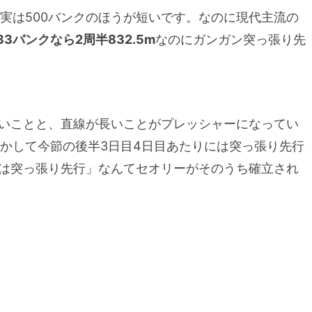
実は500バンクのほうが短いです。なのに現代主流の
33バンクなら2周半832.5m
なのにガンガン突っ張り先
多いことと、直線が長いことがプレッシャーになってい
かして今節の後半3日目4日目あたりには突っ張り先行
クは突っ張り先行」なんてセオリーがそのうち確立され