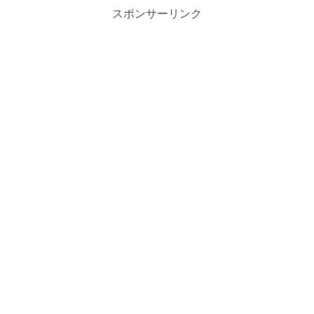
スポンサーリンク