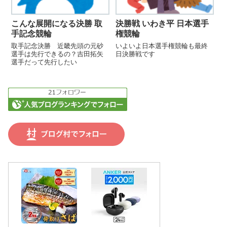
こんな展開になる決勝 取
決勝戦 いわき平 日本選手
手記念競輪
権競輪
取手記念決勝 近畿先頭の元砂
いよいよ日本選手権競輪も最終
選手は先行できるの？吉田拓矢
日決勝戦です
選手だって先行したい