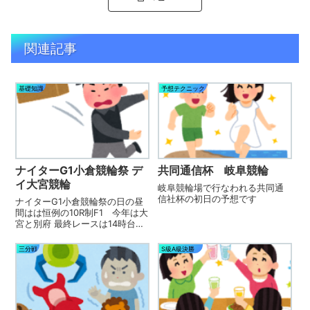
関連記事
基礎知識
予想テクニック
ナイターG1小倉競輪祭 デ
共同通信杯 岐阜競輪
イ大宮競輪
岐阜競輪場で行なわれる共同通
信社杯の初日の予想です
ナイターG1小倉競輪祭の日の昼
間はは恒例の10R制F1 今年は大
宮と別府 最終レースは14時台で
すので注意してください
三分戦
S級A級決勝