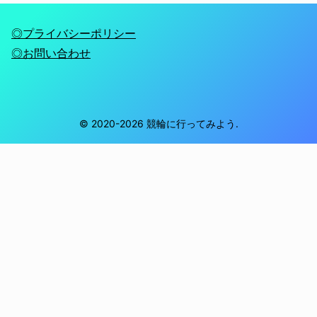
◎プライバシーポリシー
◎お問い合わせ
© 2020-2026 競輪に行ってみよう.