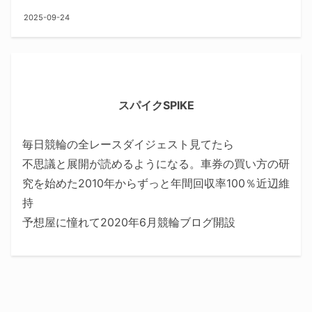
2025-09-24
スパイクSPIKE
毎日競輪の全レースダイジェスト見てたら
不思議と展開が読めるようになる。車券の買い方の研
究を始めた2010年からずっと年間回収率100％近辺維
持
予想屋に憧れて2020年6月競輪ブログ開設