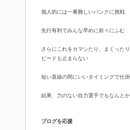
個人的には一番難しいバンクに挑戦
先行有利でみんな早めに前々にふむ
さらにこれをカマシたり、まくったり
ピードも止まらない
短い直線の間にいいタイミングで仕掛
結果、力のない自力選手でもなんとか
ブログを応援