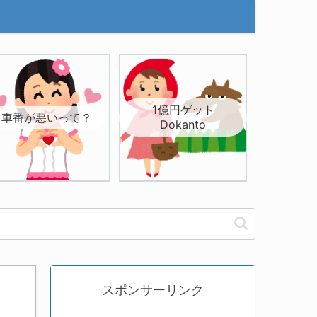
1億円ゲット
車番が悪いって？
Dokanto
スポンサーリンク