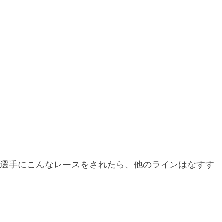
選手にこんなレースをされたら、他のラインはなすす