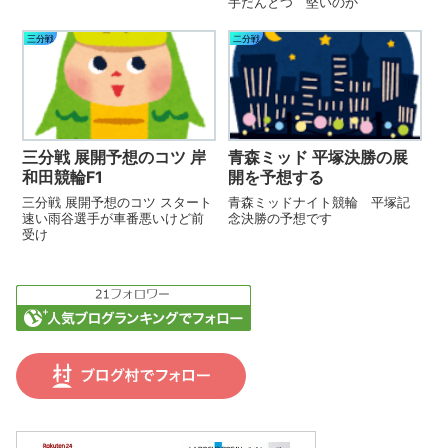
手だんとつ 堅いのか
三分戦
二分戦
三分戦 展開予想のコツ 岸
青森ミッド 平塚決勝の展
和田競輪F1
開を予想する
三分戦 展開予想のコツ スタート
青森ミッドナイト競輪 平塚記
速い雨谷選手が車番悪いけど前
念決勝の予想です
受け