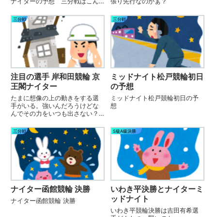
ナイターの予想 三分戦はこん
張り先行なのかぁ？
なふうに予想する
三分戦
三分戦
注目の選手 岸和田競輪 京
ミッドナイト松戸競輪初日
王閣ナイター
の予想
たまに想像の上の動きをする選
ミッドナイト松戸競輪初日の予
手がいる。強いんだろうけどな
想
んでその力をいつも出さない？
小笠原光選手
三分戦
S級A級決勝
ナイター函館競輪 決勝
いわき平決勝とナイターミ
ッドナイト
ナイター函館競輪 決勝
いわき平競輪決勝は吉田有希選