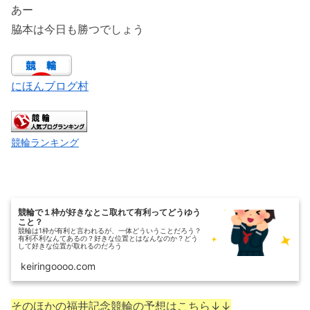
あー
脇本は今日も勝つでしょう
にほんブログ村
競輪ランキング
競輪で１枠が好きなとこ取れて有利ってどうゆう
こと？
競輪は1枠が有利と言われるが、一体どういうことだろう？
有利不利なんてあるの？好きな位置とはなんなのか？どう
して好きな位置が取れるのだろう
keiringoooo.com
そのほかの福井記念競輪の予想はこちら↓↓