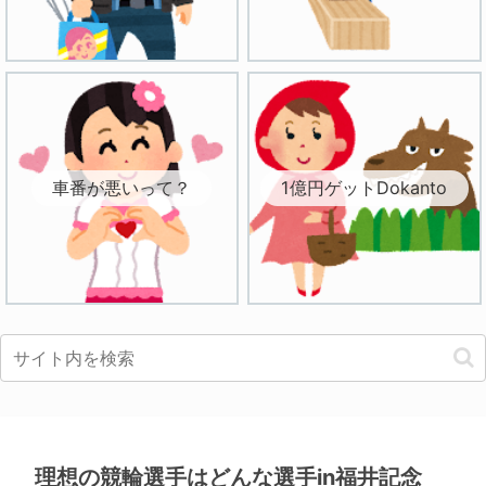
車番が悪いって？
1億円ゲットDokanto
理想の競輪選手はどんな選手in福井記念