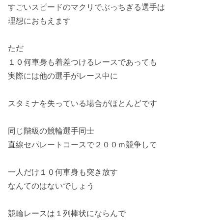
すごいスピードのマクリでぶっちぎる選手は
理想におもえます
ただ
１０何車身も着差つけるレースであっても
実際には他の選手がレース中に
スタミナを失っている場合がほとんどです
同じ階級の競輪選手同士
直線セパレートコースで２００ｍ競争して
一人だけ１０何車身も突き放す
なんてのはないでしょう
競輪レースは１列棒状にならんで