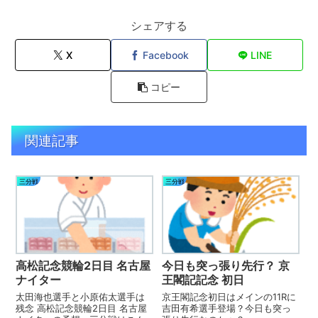
シェアする
X
Facebook
LINE
コピー
関連記事
三分戦
三分戦
高松記念競輪2日目 名古屋
今日も突っ張り先行？ 京
ナイター
王閣記記念 初日
太田海也選手と小原佑太選手は
京王閣記念初日はメインの11Rに
残念 高松記念競輪2日目 名古屋
吉田有希選手登場？今日も突っ