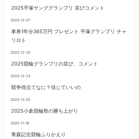
2025平塚ヤンググランプリ 並びコメント
2025-12-27
車券1年分365万円 プレゼント 平塚グランプリ チャ
リロト
2025-12-25
2025競輪グランプリの並び、コメント
2025-12-23
競争得点てなに？信じていいの
2025-12-02
2025小倉競輪祭の勝ち上がり
2025-11-18
青森記念競輪ふりかえり