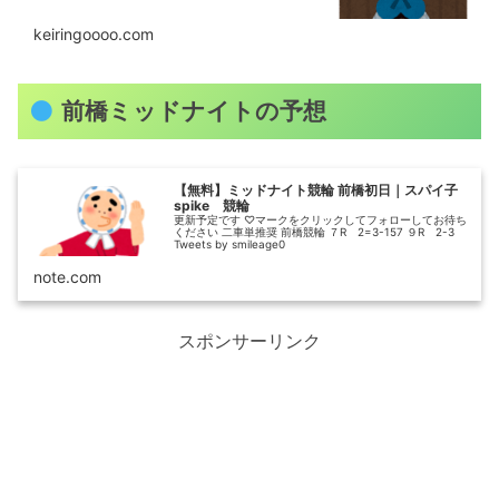
keiringoooo.com
前橋ミッドナイトの予想
【無料】ミッドナイト競輪 前橋初日｜スパイ子
spike 競輪
更新予定です ♡マークをクリックしてフォローしてお待ち
ください 二車単推奨 前橋競輪 ７R 2=3-157 ９R 2-3
Tweets by smileage0
note.com
スポンサーリンク