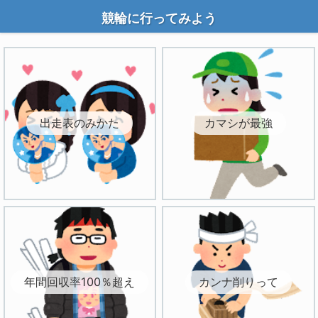
競輪に行ってみよう
出走表のみかた
カマシが最強
年間回収率100％超え
カンナ削りって