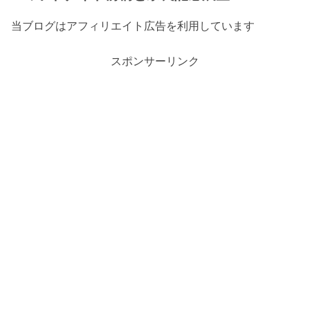
当ブログはアフィリエイト広告を利用しています
スポンサーリンク