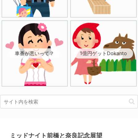
車番が悪いって？
1億円ゲットDokanto
ミッドナイト前橋と奈良記念展望