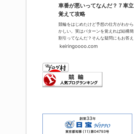
車番が悪いってなんだ？７車立
覚えて攻略
競輪をはじめたけど予想の仕方がわから
かしい。実はパターンを覚えれば結構簡
割引ってなんだ？そんな疑問にもお答え
keiringoooo.com