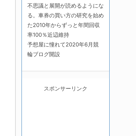
不思議と展開が読めるようにな
る。車券の買い方の研究を始め
た2010年からずっと年間回収
率100％近辺維持
予想屋に憧れて2020年6月競
輪ブログ開設
スポンサーリンク