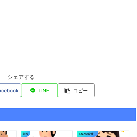
シェアする
acebook
LINE
コピー
競輪
S級A級決勝