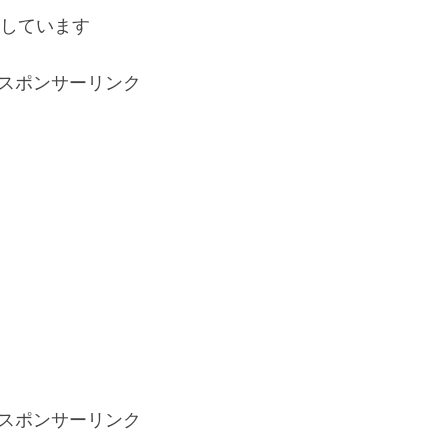
しています
スポンサーリンク
スポンサーリンク