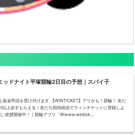
8ミッドナイト平塚競輪2日目の予想｜スパイ子
返金申請を受け付けます 【WINTICKET】アリかも！競輪！ 友だ
0pt以上必ずもらえる！友だち招待経由でウィンチケットに登録しよ
 絶賛開催中！｜競輪アプリ「Wwww.wintick...