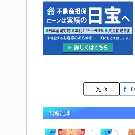
X
F
関連記事
三分戦
三分戦