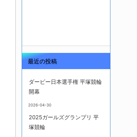
最近の投稿
ダービー日本選手権 平塚競輪
開幕
2026-04-30
2025ガールズグランプリ 平
塚競輪