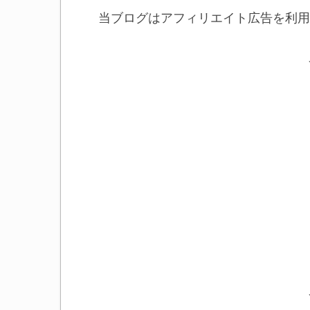
当ブログはアフィリエイト広告を利用