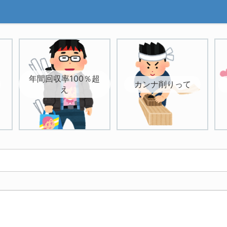
年間回収率100％超
カンナ削りって
え