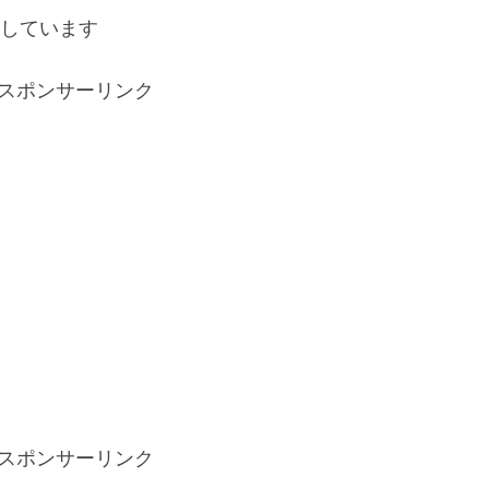
しています
スポンサーリンク
スポンサーリンク