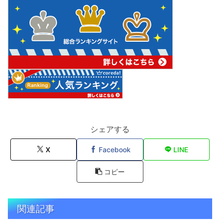
シェアする
X
Facebook
LINE
コピー
関連記事