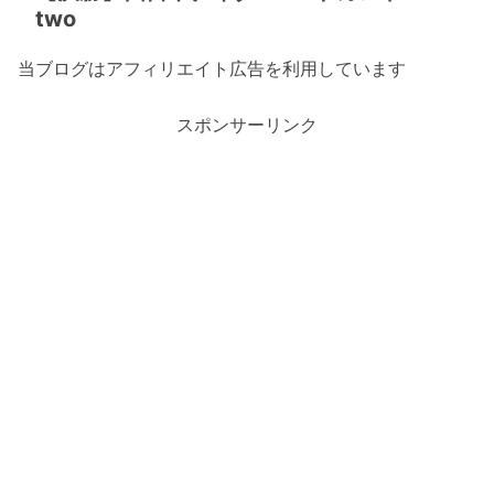
two
当ブログはアフィリエイト広告を利用しています
スポンサーリンク