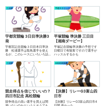
三分戦
予想テクニック
宇都宮競輪 3日目準決勝3
平塚競輪 準決勝 三日目
発
【湘南ダービー】
宇都宮記念競輪３日目本日準決
平塚記念競輪準決勝の予想です
勝 松浦選手は取鳥選手を使え
日曜日で有観客ですので選手が
るが、このレースにいろいろ詰
ハッスルするかも
め込みすぎで難解です
三分戦
GⅠGⅡGⅢ決勝
競走得点を信じていいの？
【決勝】リレーG3富山四
四日市記念 高松競輪
日市
競争得点の高い選手を買えば間
【決勝】リレーG3富山四日市4
違いないのかというとそうでも
日間 長かった