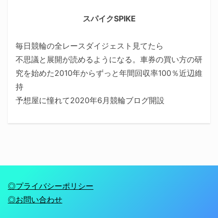
スパイクSPIKE
毎日競輪の全レースダイジェスト見てたら
不思議と展開が読めるようになる。車券の買い方の研
究を始めた2010年からずっと年間回収率100％近辺維
持
予想屋に憧れて2020年6月競輪ブログ開設
◎プライバシーポリシー
◎お問い合わせ