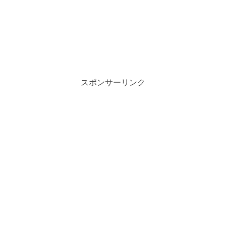
スポンサーリンク