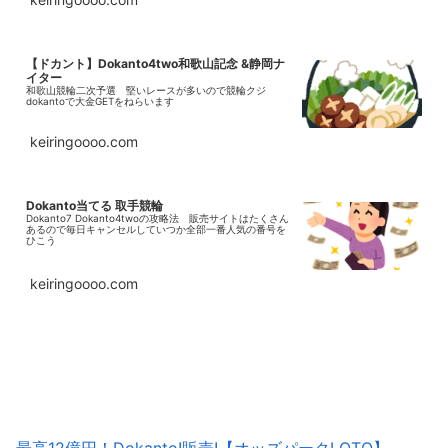
【ドカント】Dokanto4two和歌山記念 &静岡ナ
イター
和歌山競輪二次予選 堅いレースが多いので競輪クジ
dokantoで大金GETをねらいます
keiringoooo.com
Dokanto当てる 取手競輪
Dokanto7 Dokanto4twoの攻略法 販売サイトはたくさん
あるので毎日キャンセルしていつか全部一番人気の番号を
ひこう
keiringoooo.com