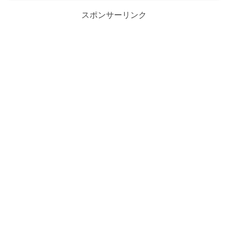
スポンサーリンク