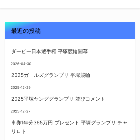
最近の投稿
ダービー日本選手権 平塚競輪開幕
2026-04-30
2025ガールズグランプリ 平塚競輪
2025-12-29
2025平塚ヤンググランプリ 並びコメント
2025-12-27
車券1年分365万円 プレゼント 平塚グランプリ チャ
リロト