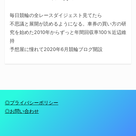
毎日競輪の全レースダイジェスト見てたら
不思議と展開が読めるようになる。車券の買い方の研
究を始めた2010年からずっと年間回収率100％近辺維
持
予想屋に憧れて2020年6月競輪ブログ開設
◎プライバシーポリシー
◎お問い合わせ