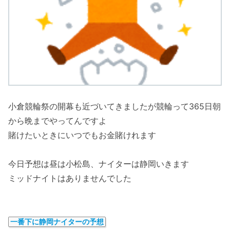
小倉競輪祭の開幕も近づいてきましたが競輪って365日朝
から晩までやってんですよ
賭けたいときにいつでもお金賭けれます
今日予想は昼は小松島、ナイターは静岡いきます
ミッドナイトはありませんでした
一番下に静岡ナイターの予想