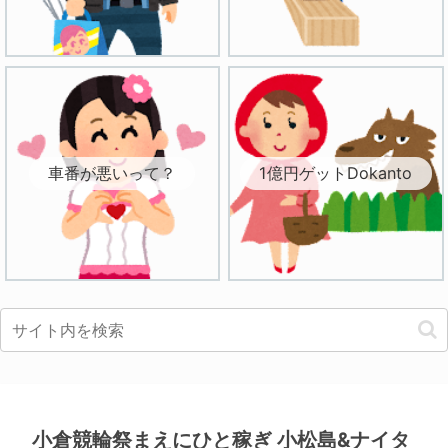
車番が悪いって？
1億円ゲットDokanto
小倉競輪祭まえにひと稼ぎ 小松島&ナイタ