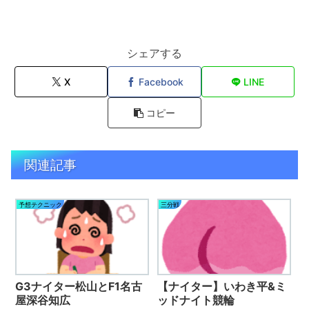
シェアする
X
Facebook
LINE
コピー
関連記事
予想テクニック
三分戦
G3ナイター松山とF1名古
【ナイター】いわき平&ミ
屋深谷知広
ッドナイト競輪