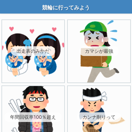
競輪に行ってみよう
出走表のみかた
カマシが最強
年間回収率100％超え
カンナ削りって