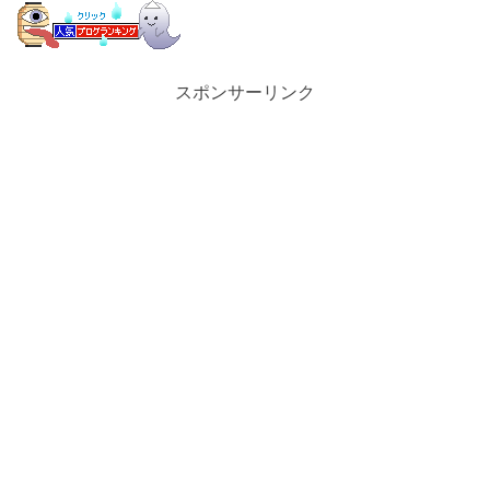
スポンサーリンク