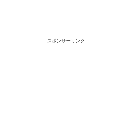
スポンサーリンク