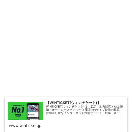
【WINTICKET(ウィンチケット)】
WINTICKET(ウィンチケット)は、競馬、地方競馬と並ぶ競
輪・オートレースといった公営競技のライブ映像の視聴・
投票が可能なインターネット投票サービス。競輪・オート
レースの高画質ライブ映像も無料配信。AIによる競技予想
や、選手データ、オッ...
www.winticket.jp