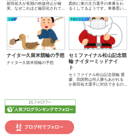
新田祐大が長期の斡旋停止が確
図的に東の主力選手の車番をわ
実。なぜこれほど厳罰化されて
るくしてるようです。車番悪い
いるのか？このルールで一体な
とどうなるのか
にを抑止しているのか？
三分戦
予想テクニック
ナイター久留米競輪の予想
セミファイナル松山記念競
輪 ナイターミッドナイ
ナイター久留米競輪の予想
ト
セミファイナル松山記念競輪 愛
媛、四国勢は何人勝ちあがれる
か新田祐大選手に対抗できるの
か