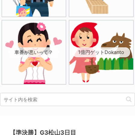
車番が悪いって？
1億円ゲットDokanto
【準決勝】G3松山3日目