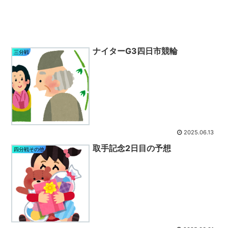
ナイターG3四日市競輪
三分戦
2025.06.13
取手記念2日目の予想
四分戦その他