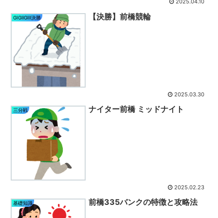
2025.04.10
【決勝】前橋競輪
GⅠGⅡGⅢ決勝
2025.03.30
ナイター前橋 ミッドナイト
三分戦
2025.02.23
前橋335バンクの特徴と攻略法
基礎知識