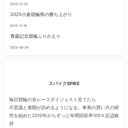
2025-12-02
2025小倉競輪祭の勝ち上がり
2025-11-18
青森記念競輪ふりかえり
2025-09-24
スパイクSPIKE
毎日競輪の全レースダイジェスト見てたら
不思議と展開が読めるようになる。車券の買い方の研
究を始めた2010年からずっと年間回収率100％近辺維
持