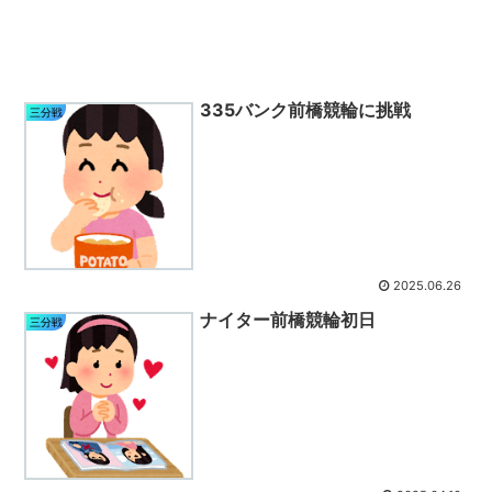
335バンク前橋競輪に挑戦
三分戦
2025.06.26
ナイター前橋競輪初日
三分戦