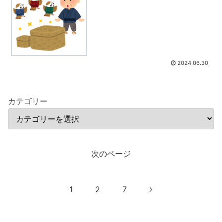
2024.06.30
カテゴリー
次のページ
次
1
2
7
へ