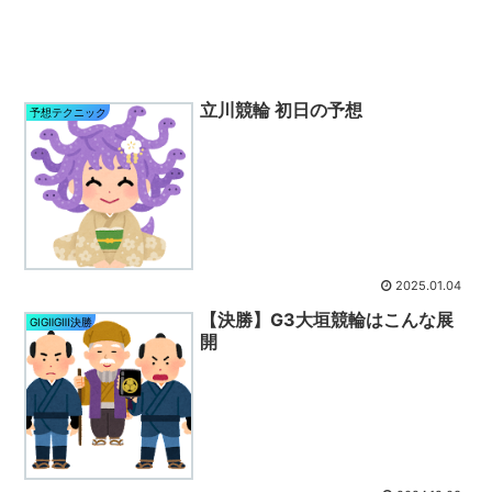
立川競輪 初日の予想
予想テクニック
2025.01.04
【決勝】G3大垣競輪はこんな展
GⅠGⅡGⅢ決勝
開