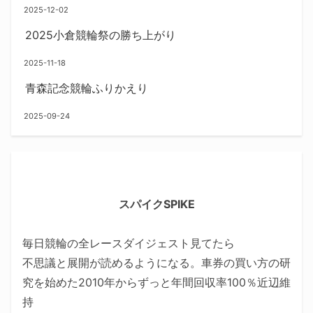
2025-12-02
2025小倉競輪祭の勝ち上がり
2025-11-18
青森記念競輪ふりかえり
2025-09-24
スパイクSPIKE
毎日競輪の全レースダイジェスト見てたら
不思議と展開が読めるようになる。車券の買い方の研
究を始めた2010年からずっと年間回収率100％近辺維
持