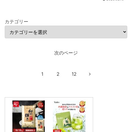
カテゴリー
次のページ
次
1
2
12
へ