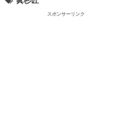
眞杉匠
スポンサーリンク