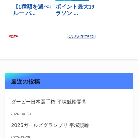
最近の投稿
ダービー日本選手権 平塚競輪開幕
2026-04-30
2025ガールズグランプリ 平塚競輪
2025-12-29