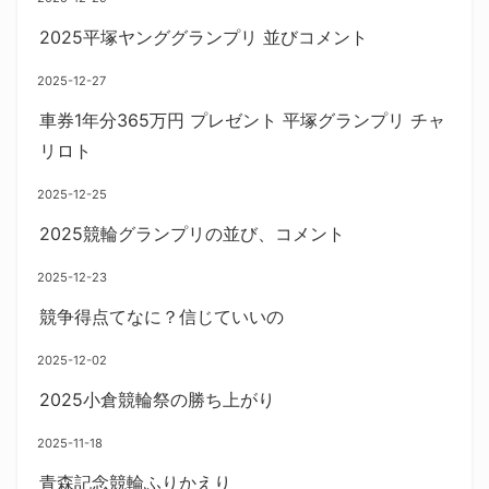
2025平塚ヤンググランプリ 並びコメント
2025-12-27
車券1年分365万円 プレゼント 平塚グランプリ チャ
リロト
2025-12-25
2025競輪グランプリの並び、コメント
2025-12-23
競争得点てなに？信じていいの
2025-12-02
2025小倉競輪祭の勝ち上がり
2025-11-18
青森記念競輪ふりかえり