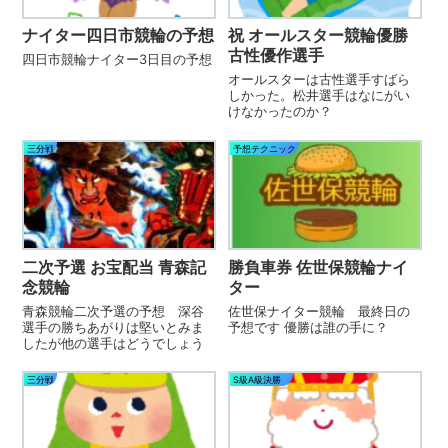
ナイター四日市競輪の予想
祝 オールスター競輪優勝
古性優作選手
四日市競輪ナイター3日目の予想
オールスターは古性選手すばら
しかった。松井選手はなにがい
けなかったのか？
三分戦
予想テクニック
二次予選 お宝配当 青森記
勝負車券 佐世保競輪ナイ
念競輪
ター
青森競輪二次予選の予想 深谷
佐世保ナイター競輪 最終日の
選手の勝ちあがりは堅いとみま
予想です 優勝は誰の手に？
したが他の選手はどうでしょう
三分戦
S級A級決勝