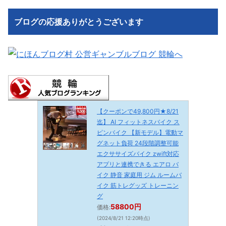
ブログの応援ありがとうございます
【クーポンで49,800円★8/21
迄】 AI フィットネスバイク ス
ピンバイク 【新モデル】電動マ
グネット負荷 24段階調整可能
エクササイズバイク zwift対応
アプリと連携できる エアロ バ
イク 静音 家庭用 ジム ルームバ
イク 筋トレグッズ トレーニン
グ
58800円
価格:
(2024/8/21 12:20時点)