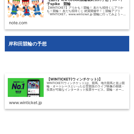
子spike 競輪
【WINTICKET】アリかも！競輪！ 友だち招待くじアリか
も！競輪！ 友だち招待くじ 絶賛開催中！｜競輪アプリ
「WINTICKET」www.winticket.jp 競輪に行ってみよう～
初心者が一日で上級者になれるブログ～keiringo...
note.com
岸和田競輪の予想
【WINTICKET(ウィンチケット)】
WINTICKET(ウィンチケット)は、競馬、地方競馬と並ぶ競
輪・オートレースといった公営競技のライブ映像の視聴・
投票が可能なインターネット投票サービス。競輪・オート
レースの高画質ライブ映像も無料配信。AIによる競技予想
や、選手データ、オッ...
www.winticket.jp