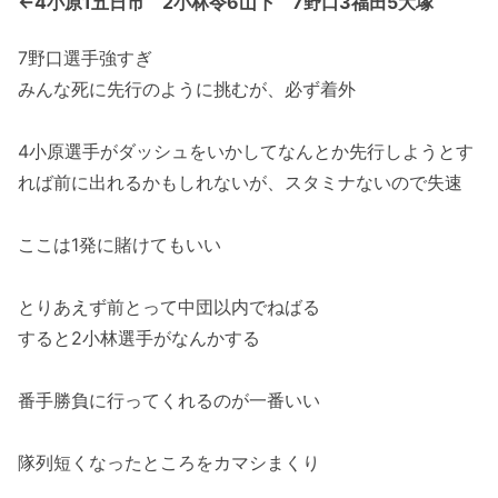
←4小原1五日市 2小林令6山下 7野口3福田5大塚
7野口選手強すぎ
みんな死に先行のように挑むが、必ず着外
4小原選手がダッシュをいかしてなんとか先行しようとす
れば前に出れるかもしれないが、スタミナないので失速
ここは1発に賭けてもいい
とりあえず前とって中団以内でねばる
すると2小林選手がなんかする
番手勝負に行ってくれるのが一番いい
隊列短くなったところをカマシまくり