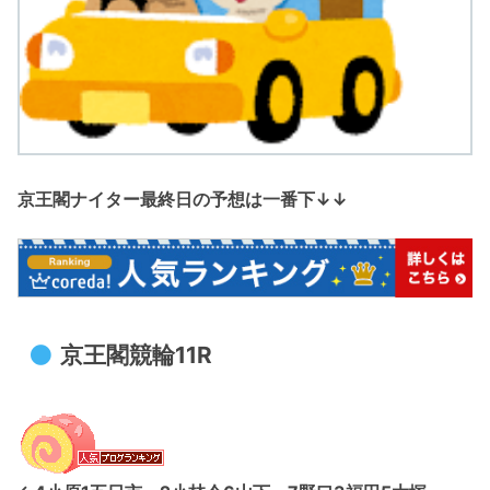
京王閣ナイター最終日の予想は一番下↓↓
京王閣競輪
11R