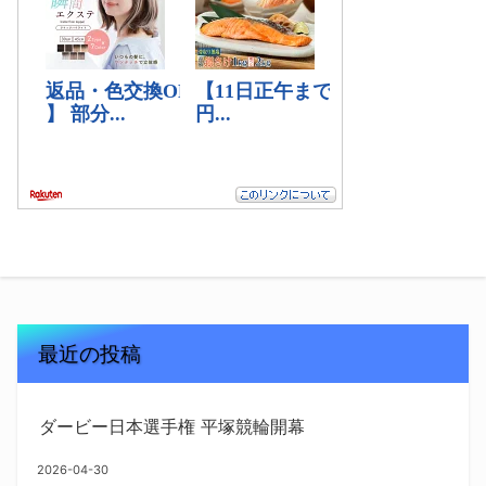
最近の投稿
ダービー日本選手権 平塚競輪開幕
2026-04-30