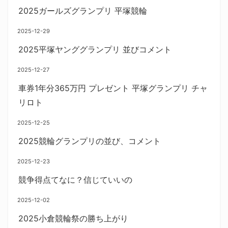
2025ガールズグランプリ 平塚競輪
2025-12-29
2025平塚ヤンググランプリ 並びコメント
2025-12-27
車券1年分365万円 プレゼント 平塚グランプリ チャ
リロト
2025-12-25
2025競輪グランプリの並び、コメント
2025-12-23
競争得点てなに？信じていいの
2025-12-02
2025小倉競輪祭の勝ち上がり