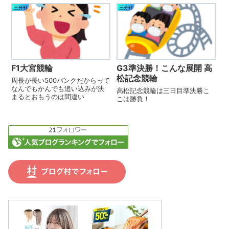
三分戦
三分戦
F1大宮競輪
G3準決勝！こんな展開 高
松記念競輪
周長が長い500バンクだからって
なんでもかんでも追い込みが決
高松記念競輪は三日目準決勝こ
まるとおもうのは間違い
こは勝負！