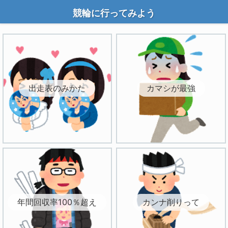
競輪に行ってみよう
出走表のみかた
カマシが最強
年間回収率100％超え
カンナ削りって