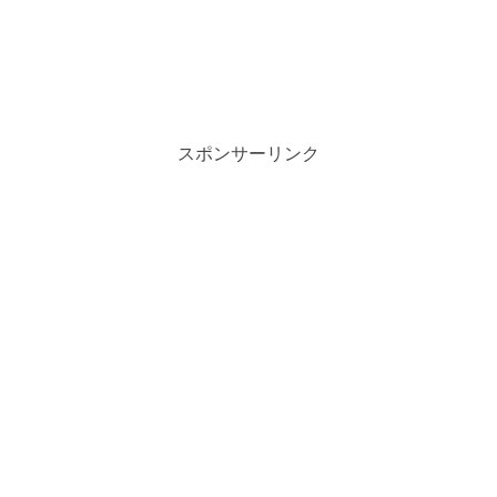
スポンサーリンク