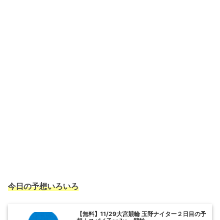
今日の予想いろいろ
【無料】11/29大宮競輪 玉野ナイター２日目の予