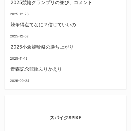
2025競輪グランプリの並び、コメント
2025-12-23
競争得点てなに？信じていいの
2025-12-02
2025小倉競輪祭の勝ち上がり
2025-11-18
青森記念競輪ふりかえり
2025-09-24
スパイクSPIKE