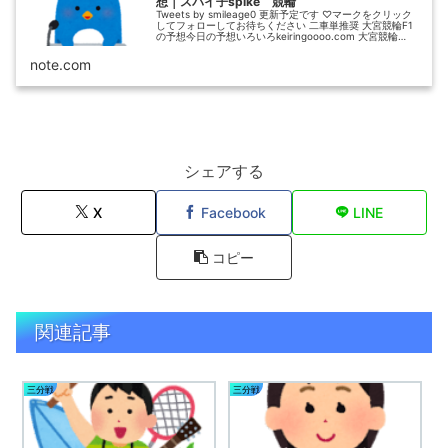
想｜スパイ子spike 競輪
Tweets by smileage0 更新予定です ♡マークをクリック
してフォローしてお待ちください 二車単推奨 大宮競輪F1
の予想今日の予想いろいろkeiringoooo.com 大宮競輪
10R 2=17-13467 724 3...
note.com
シェアする
X
Facebook
LINE
コピー
関連記事
三分戦
三分戦