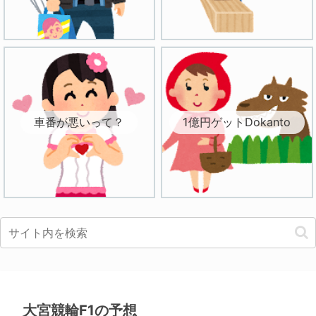
車番が悪いって？
1億円ゲットDokanto
大宮競輪F1の予想