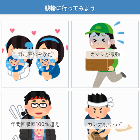
競輪に行ってみよう
出走表のみかた
カマシが最強
年間回収率100％超え
カンナ削りって