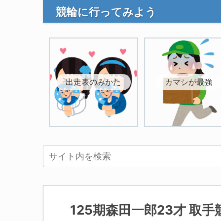
競輪に行ってみよう
出走表のみかた
カマシが最強
125期森田一郎23才 取手