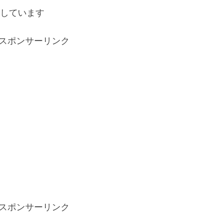
しています
スポンサーリンク
スポンサーリンク