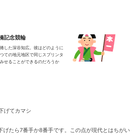
豊橋記念競輪
捲した深谷知広。彼はどのように
つての地元地区で同じスプリンタ
みせることができるのだろうか
が下げてカマシ
下げたら7番手か8番手です。この点が現代とはちがい