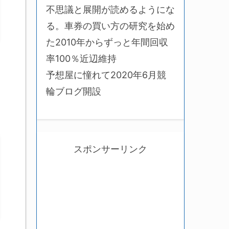
不思議と展開が読めるようにな
る。車券の買い方の研究を始め
た2010年からずっと年間回収
率100％近辺維持
予想屋に憧れて2020年6月競
輪ブログ開設
スポンサーリンク