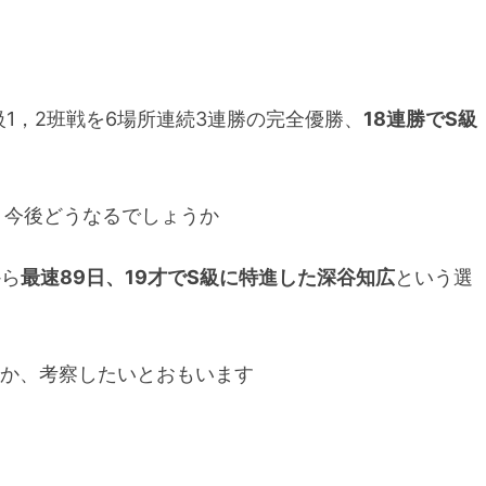
級1，2班戦を6場所連続3連勝の完全優勝、
18連勝でS級
、今後どうなるでしょうか
から
最速89日、19才でS級に特進した深谷知広
という選
か、考察したいとおもいます