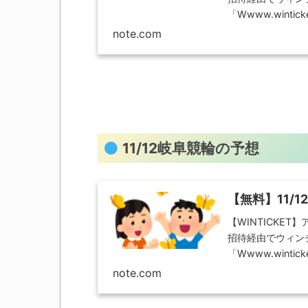
「Wwww.winti
note.com
11/12岐阜競輪の予想
【無料】11/
【WINTICKE
招待経由でウィン
「Wwww.winti
note.com