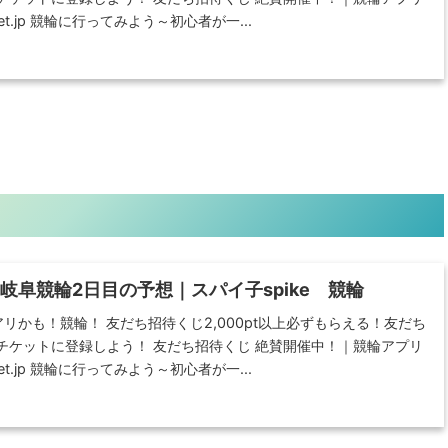
cket.jp 競輪に行ってみよう～初心者が一...
12岐阜競輪2日目の予想｜スパイ子spike 競輪
T】アリかも！競輪！ 友だち招待くじ2,000pt以上必ずもらえる！友だち
チケットに登録しよう！ 友だち招待くじ 絶賛開催中！｜競輪アプリ
cket.jp 競輪に行ってみよう～初心者が一...