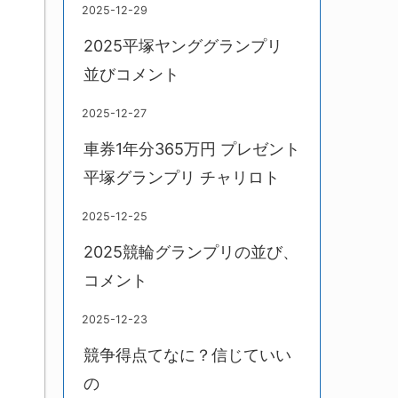
2025-12-29
2025平塚ヤンググランプリ
並びコメント
2025-12-27
車券1年分365万円 プレゼント
平塚グランプリ チャリロト
2025-12-25
2025競輪グランプリの並び、
コメント
2025-12-23
競争得点てなに？信じていい
の