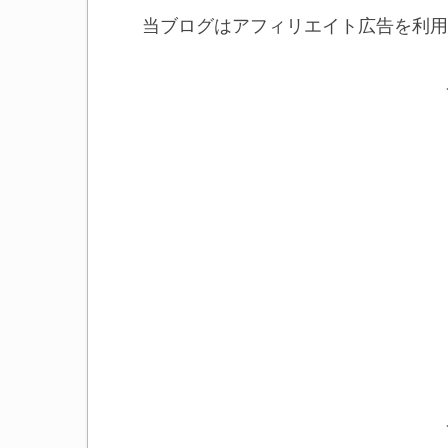
当ブログはアフィリエイト広告を利用