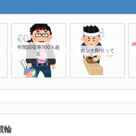
年間回収率100％超
カンナ削りって
え
競輪