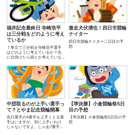
福井記念最終日 寺崎浩平
激走犬伏湧也！四日市競輪
は三分戦をどのように考え
ナイター
ているか
四日市競輪ナイター二日目の予
想
７車立て三分戦を寺崎浩平選手
はどのように考えているか？先
に仕掛けたら損とか考えていな
ければいいけど。。。初手中団
からならカマシて先行そして逃
三分戦
競輪
げ切りが理想だけど本日のレー
スはどうなるでしょうか
中団取るのが上手い選手っ
【準決勝】小倉競輪祭5日
て？とやま記念競輪開幕
目の予想
先行選手の4番手を上手くとる選
【準決勝】小倉競輪祭5日目の予
手はいますが、別に上手いわけ
想
じゃないですよ。じゃあ7番手に
下がる選手はヘタクソなの？