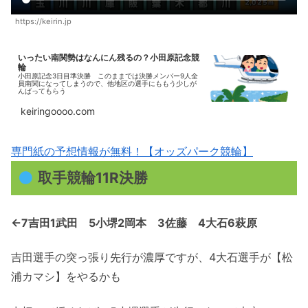
https://keirin.jp
いったい南関勢はなんにん残るの？小田原記念競
輪
小田原記念3日目準決勝 このままでは決勝メンバー9人全
員南関になってしまうので、他地区の選手にももう少しが
んばってもらう
keiringoooo.com
専門紙の予想情報が無料！【オッズパーク競輪】
取手競輪11R決勝
←7吉田1武田 5小堺2岡本 3佐藤 4大石6萩原
吉田選手の突っ張り先行が濃厚ですが、4大石選手が【松
浦カマシ】をやるかも