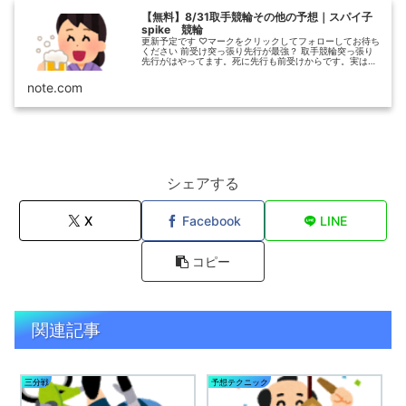
【無料】8/31取手競輪その他の予想｜スパイ子
spike 競輪
更新予定です ♡マークをクリックしてフォローしてお待ち
ください 前受け突っ張り先行が最強？ 取手競輪突っ張り
先行がはやってます。死に先行も前受けからです。実はこ
れは2019年5月に施工された先頭誘導員に関するルール変
更に起keiringoo...
note.com
シェアする
X
Facebook
LINE
コピー
関連記事
三分戦
予想テクニック