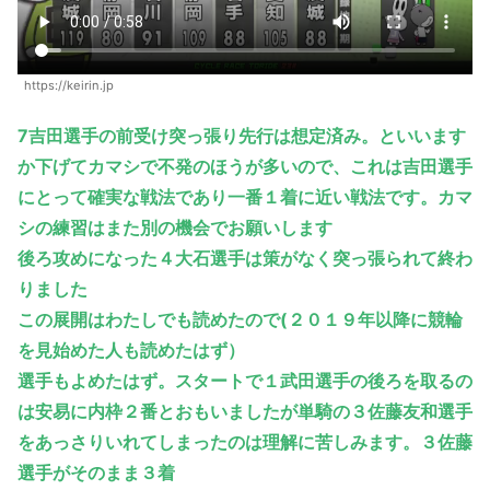
https://keirin.jp
7吉田選手の前受け突っ張り先行は想定済み。といいます
か下げてカマシで不発のほうが多いので、これは吉田選手
にとって確実な戦法であり一番１着に近い戦法です。カマ
シの練習はまた別の機会でお願いします
後ろ攻めになった４大石選手は策がなく突っ張られて終わ
りました
この展開はわたしでも読めたので(２０１９年以降に競輪
を見始めた人も読めたはず）
選手もよめたはず。スタートで１武田選手の後ろを取るの
は安易に内枠２番とおもいましたが単騎の３佐藤友和選手
をあっさりいれてしまったのは理解に苦しみます。３佐藤
選手がそのまま３着