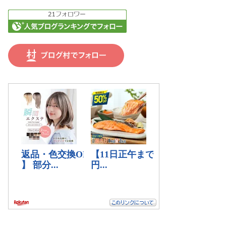
荒井3坂本 6末木4阿部8久木原
横をやる位置取りすると言って
る5岩本選手だが、脚使って...