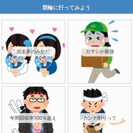
競輪に行ってみよう
出走表のみかた
カマシが最強
年間回収率100％超え
カンナ削りって