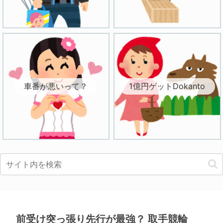
車番が悪いって？
1億円ゲットDokanto
前受け突っ張り先行が最強？ 取手競輪