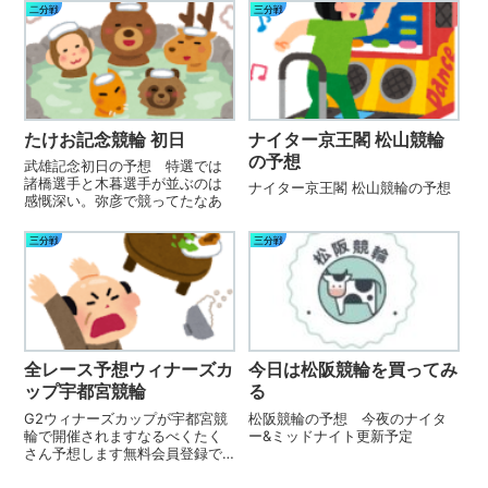
二分戦
三分戦
たけお記念競輪 初日
ナイター京王閣 松山競輪
の予想
武雄記念初日の予想 特選では
諸橋選手と木暮選手が並ぶのは
ナイター京王閣 松山競輪の予想
感慨深い。弥彦で競ってたなあ
三分戦
三分戦
全レース予想ウィナーズカ
今日は松阪競輪を買ってみ
ップ宇都宮競輪
る
G2ウィナーズカップが宇都宮競
松阪競輪の予想 今夜のナイタ
輪で開催されますなるべくたく
ー&ミッドナイト更新予定
さん予想します無料会員登録で
最大3000円分もらえる宇都宮競
輪1R←5岩本2松谷7萩原 1石原9