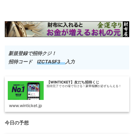
新規登録で招待クジ！
招待コード
IZCTASF3
入力
【WINTICKET】友だち招待くじ
招待完了でその場で引ける！豪華報酬が必ずもらえる！
www.winticket.jp
今日の予想