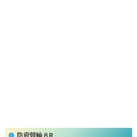
防府競輪８R