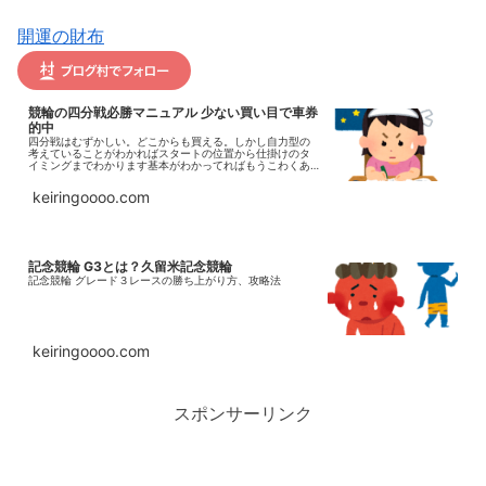
開運の財布
競輪の四分戦必勝マニュアル 少ない買い目で車券
的中
四分戦はむずかしい。どこからも買える。しかし自力型の
考えていることがわかればスタートの位置から仕掛けのタ
イミングまでわかります基本がわかってればもうこわくあ
りません。本命でも穴でも少ない買い目で車券的中できま
す
keiringoooo.com
記念競輪 G3とは？久留米記念競輪
記念競輪 グレード３レースの勝ち上がり方、攻略法
keiringoooo.com
スポンサーリンク