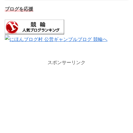
ブログを応援
スポンサーリンク