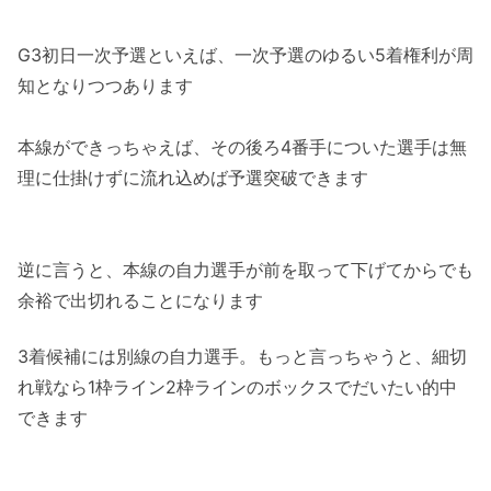
G3初日一次予選といえば、一次予選のゆるい5着権利が周
知となりつつあります
本線ができっちゃえば、その後ろ4番手についた選手は無
理に仕掛けずに流れ込めば予選突破できます
逆に言うと、本線の自力選手が前を取って下げてからでも
余裕で出切れることになります
3着候補には別線の自力選手。もっと言っちゃうと、細切
れ戦なら1枠ライン2枠ラインのボックスでだいたい的中
できます