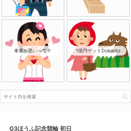
車番が悪いって？
1億円ゲットDokanto
G3ほうふ記念競輪 初日