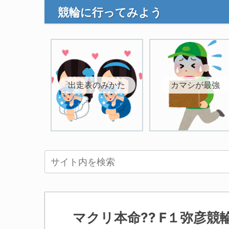
競輪に行ってみよう
出走表のみかた
カマシが最強
マクリ本命?? F１弥彦競