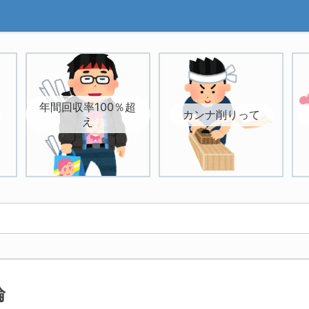
年間回収率100％超
カンナ削りって
え
輪