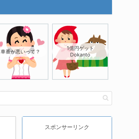
1億円ゲット
車番が悪いって？
Dokanto
スポンサーリンク