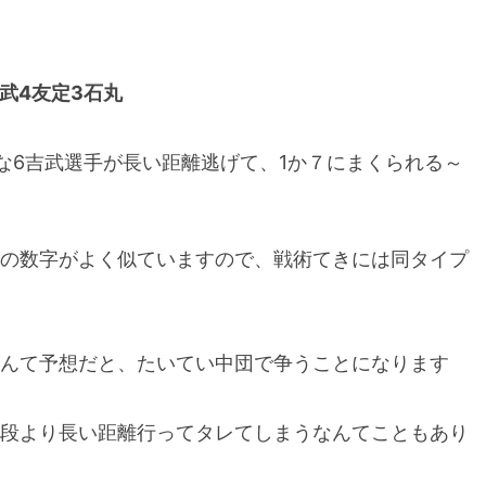
吉武4友定3石丸
な6吉武選手が長い距離逃げて、1か７にまくられる～
表の数字がよく似ていますので、戦術てきには同タイプ
んて予想だと、たいてい中団で争うことになります
段より長い距離行ってタレてしまうなんてこともあり