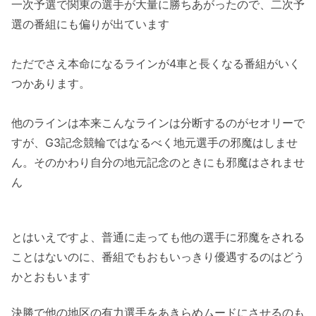
一次予選で関東の選手が大量に勝ちあがったので、二次予
選の番組にも偏りが出ています
ただでさえ本命になるラインが4車と長くなる番組がいく
つかあります。
他のラインは本来こんなラインは分断するのがセオリーで
すが、G3記念競輪ではなるべく地元選手の邪魔はしませ
ん。そのかわり自分の地元記念のときにも邪魔はされませ
ん
とはいえですよ、普通に走っても他の選手に邪魔をされる
ことはないのに、番組でもおもいっきり優遇するのはどう
かとおもいます
決勝で他の地区の有力選手をあきらめムードにさせるのも