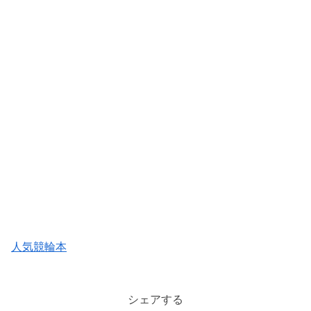
人気競輪本
シェアする