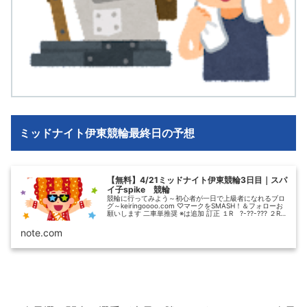
ミッドナイト伊東競輪最終日の予想
【無料】4/21ミッドナイト伊東競輪3日目｜スパ
イ子spike 競輪
競輪に行ってみよう～初心者が一日で上級者になれるブロ
グ～keiringoooo.com ♡マークをSMASH！＆フォローお
願いします 二車単推奨 ※は追加 訂正 １R ?-??-??? ２R
1=5-234 5-4-123 5-2-13 ...
note.com