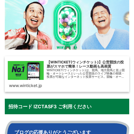
【WINTICKET(ウィンチケット)】公営競技の投
票がスマホで簡単！レース動画も高画質
WINTICKET(ウィンチケット)は、競馬、地方競馬と並ぶ競
輪・オートレースといった公営競技のライブ映像の視聴・
投票が可能なインターネット投票サービス。競輪・オート
レースの高画質ライブ映像も無料配信。AIによる競技予想
や、選手データ、オッ...
www.winticket.jp
招待コード IZCTASF3 ご利用ください
ブログの応援ありがとうございます