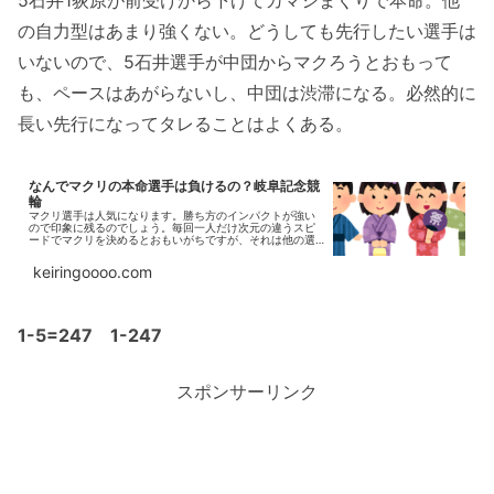
の自力型はあまり強くない。どうしても先行したい選手は
いないので、5石井選手が中団からマクろうとおもって
も、ペースはあがらないし、中団は渋滞になる。必然的に
長い先行になってタレることはよくある。
なんでマクリの本命選手は負けるの？岐阜記念競
輪
マクリ選手は人気になります。勝ち方のインパクトが強い
ので印象に残るのでしょう。毎回一人だけ次元の違うスピ
ードでマクリを決めるとおもいがちですが、それは他の選
手が疲れて止まりかけてるからです
keiringoooo.com
1-5=247 1-247
スポンサーリンク