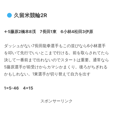
久留米競輪2R
←5藤原2橋本8渓 7長田1東 6小林4松田3伊原
ダッシュがない7長田龍拳選手もこの並びなら6小林選手
を叩いて先行でいいとこまで行ける。前を取らされてたら
決して一番前まで出れないのでスタートは重要。通常なら
5藤原選手が前受けからカマシかまくり。後ろがちぎれる
かもしれない。1東選手が切り替えて自力を出す
1=5-46 4=15
スポンサーリンク