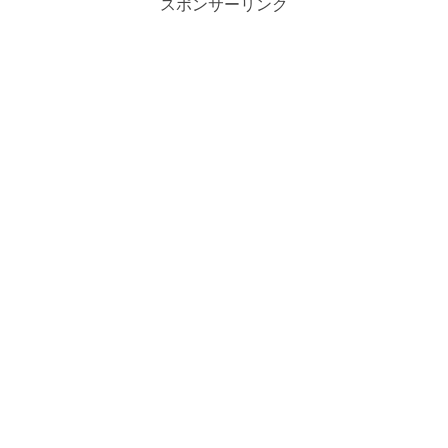
スポンサーリンク