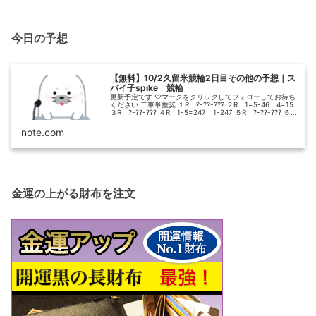
今日の予想
【無料】10/2久留米競輪2日目その他の予想｜ス
パイ子spike 競輪
更新予定です ♡マークをクリックしてフォローしてお待ち
ください 二車単推奨 １R ?-??-??? ２R 1=5-46 4=15
３R ?-??-??? ４R 1-5=247 1-247 ５R ?-??-??? ６
R 7-1-235 7-2...
note.com
金運の上がる財布を注文