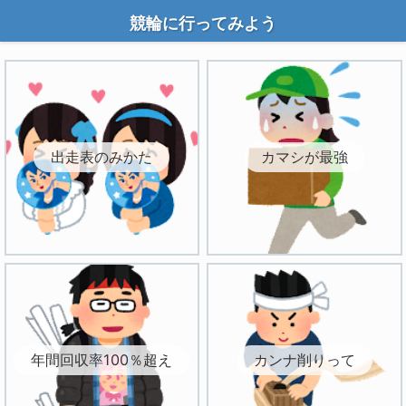
競輪に行ってみよう
出走表のみかた
カマシが最強
年間回収率100％超え
カンナ削りって