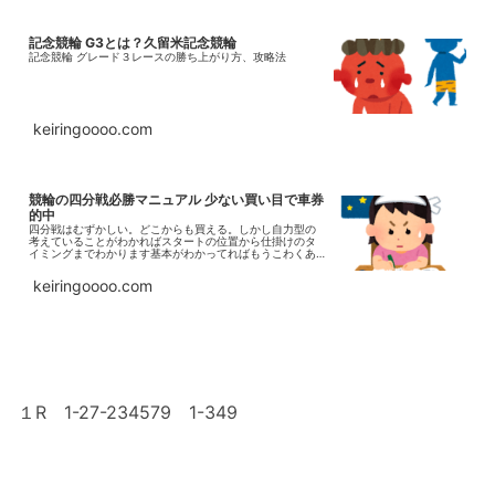
記念競輪 G3とは？久留米記念競輪
記念競輪 グレード３レースの勝ち上がり方、攻略法
keiringoooo.com
競輪の四分戦必勝マニュアル 少ない買い目で車券
的中
四分戦はむずかしい。どこからも買える。しかし自力型の
考えていることがわかればスタートの位置から仕掛けのタ
イミングまでわかります基本がわかってればもうこわくあ
りません。本命でも穴でも少ない買い目で車券的中できま
す
keiringoooo.com
１R 1-27-234579 1-349