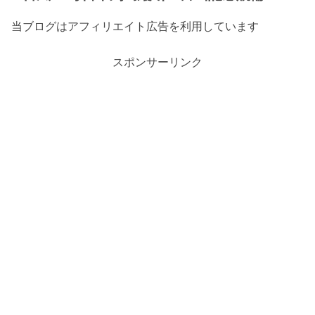
当ブログはアフィリエイト広告を利用しています
スポンサーリンク