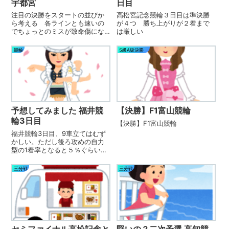
宇都宮
日目
注目の決勝をスタートの並びか
高松宮記念競輪３日目は準決勝
ら考える 各ラインとも速いの
が４つ 勝ち上がりが２着まで
でちょっとのミスが致命傷にな
は厳しい
る
競輪
S級A級決勝
予想してみました 福井競
【決勝】F1富山競輪
輪3日目
【決勝】F1富山競輪
福井競輪3日目、9車立てはむず
かしい。ただし後ろ攻めの自力
型の1着率となると５％ぐらいで
しょう。1日に1回あるかないか
三分戦
三分戦