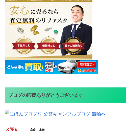
ブログの応援ありがとうございます