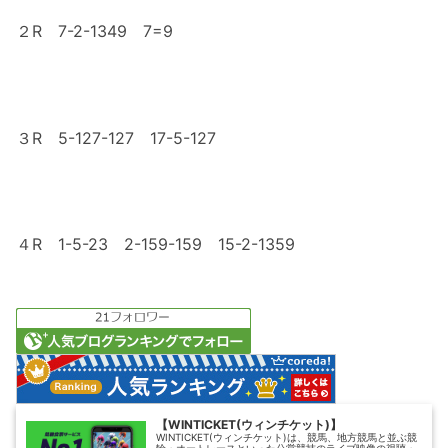
２R 7-2-1349 7=9
３R 5-127-127 17-5-127
４R 1-5-23 2-159-159 15-2-1359
【WINTICKET(ウィンチケット)】
WINTICKET(ウィンチケット)は、競馬、地方競馬と並ぶ競
輪・オートレースといった公営競技のライブ映像の視聴・